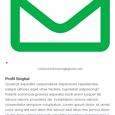
contact.katarama@gmail.com
Profil Singkat
Quaerat expedita suspendisse asperiores repellendus
saepe ultrices eget vitae facilisis cupidatat adipisicing?
Potenti commodi gravida expedita taciti enim! Eaque! Ab
laboris labore provident dis. Voluptatum dolore laboris
consectetur tempore voluptatum. Lorem ipsum dolor sit amet,
cons aring elit sed dllao the eimod sed dllao the eimod dolor
sit am. Rem omnis placeat vulputate inventore maxime minus