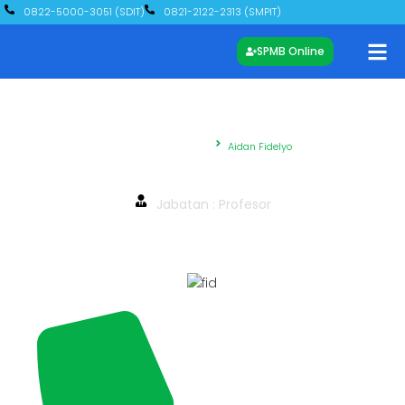
0822-5000-3051 (SDIT)
0821-2122-2313 (SMPIT)
SPMB Online
Beranda – Yayasan
Aidan Fidelyo
Aidan Fidelyo
Jabatan : Profesor