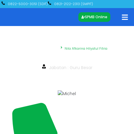
0822-5000-3051 (SDIT)
0821-2122-2313 (SMPIT)
SPMB Online
Beranda – Yayasan
Nila Afkarina Hilyatul Fitria
Nila Afkarina Hilyatul Fitria
Jabatan : Guru Besar