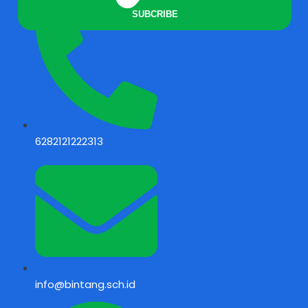
SUBCRIBE
6282121222313
info@bintang.sch.id