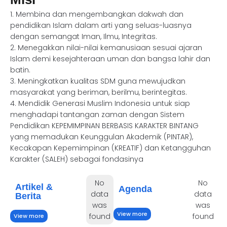
1. Membina dan mengembangkan dakwah dan
pendidikan Islam dalam arti yang seluas-luasnya
dengan semangat Iman, Ilmu, Integritas.
2. Menegakkan nilai-nilai kemanusiaan sesuai ajaran
Islam demi kesejahteraan uman dan bangsa lahir dan
batin.
3. Meningkatkan kualitas SDM guna mewujudkan
masyarakat yang beriman, berilmu, berintegitas.
4. Mendidik Generasi Muslim Indonesia untuk siap
menghadapi tantangan zaman dengan Sistem
Pendidikan KEPEMIMPINAN BERBASIS KARAKTER BINTANG
yang memadukan Keunggulan Akademik (PINTAR),
Kecakapan Kepemimpinan (KREATIF) dan Ketangguhan
Karakter (SALEH) sebagai fondasinya
No
No
Artikel &
Agenda
data
data
Berita
was
was
View more
found
found
View more