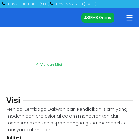
0822-5000-3051 (SDIT)
0821-2122-2313 (SMPIT)
SPMB Online
Visi dan Misi
Beranda – Yayasan
Visi dan Misi
Visi
Menjadi Lembaga Dakwah dan Pendidikan Islam yang
modern dan profesional dalam mencerahkan dan
mencerdaskan kehidupan bangsa guna membentuk
masyarakat madani.
Misi